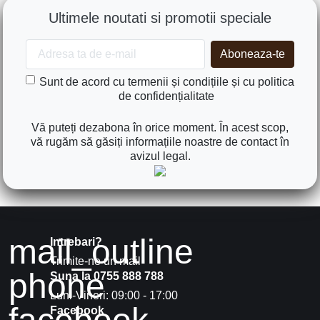
Ultimele noutati si promotii speciale
Sunt de acord cu termenii și condițiile și cu politica
de confidențialitate
Vă puteți dezabona în orice moment. În acest scop,
vă rugăm să găsiți informațiile noastre de contact în
avizul legal.
mail_outline
Intrebari?
Trimite-ne un mail
phone
Suna la 0755 888 788
Luni-Vineri: 09:00 - 17:00
Facebook