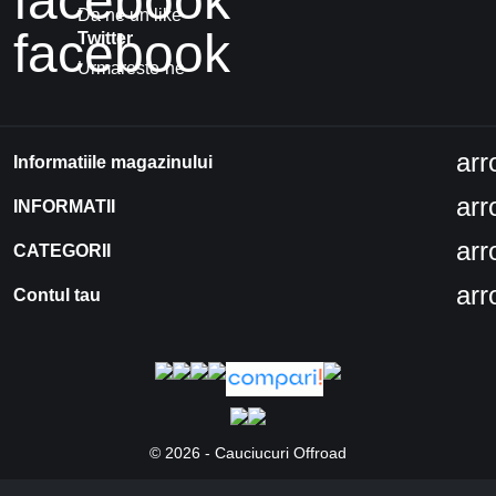
facebook
Da ne un like
facebook
Twitter
Urmareste-ne
ar
Informatiile magazinului
ar
INFORMATII
ar
CATEGORII
ar
Contul tau
© 2026 - Cauciucuri Offroad