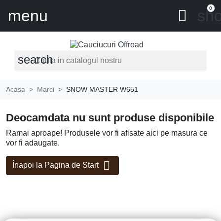
0
menu

sho
search
Acasa
Marci
SNOW MASTER W651
Deocamdata nu sunt produse disponibile
Ramai aproape! Produsele vor fi afisate aici pe masura ce
vor fi adaugate.

Înapoi la Pagina de Start