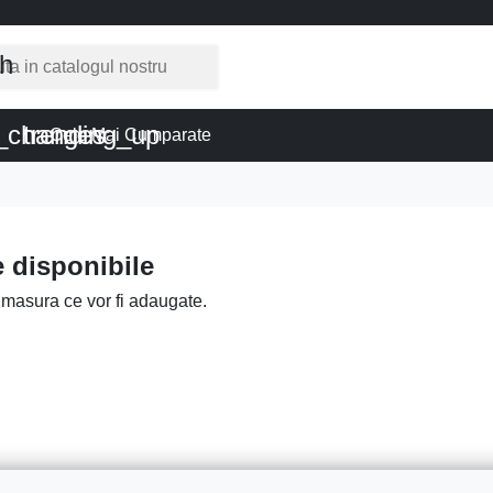
ch
k_changes
trending_up
Cele Mai Cumparate
 disponibile
 masura ce vor fi adaugate.