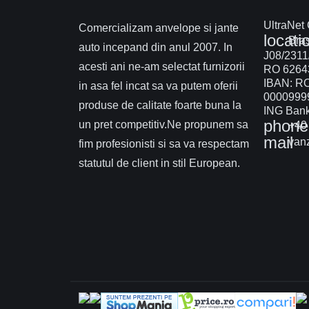
UltraNet
Comercializam anvelope si jante
locati
Braș
auto incepand din anul 2007. In
J08/2311
acesti ani ne-am selectat furnizorii
RO 6264
IBAN: R
in asa fel incat sa va putem oferii
0000999
produse de calitate foarte buna la
ING Bank 
phone
un pret competitiv.Ne propunem sa
+40 
mail
vanz
fim profesionisti si sa va respectam
statutul de client in stil European.