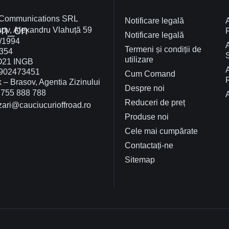
 Communications SRL
Notificare legală
on_on
ov, Alexandru Vlahuță 59
Notificare legală
/1994
Termeni și condiții de
354
utilizare
O21 INGB
902473451
Cum Comand
– Brasov, Agentia Zizinului
Despre noi
755 888 788
Reduceri de preț
ari@cauciucurioffroad.ro
Produse noi
Cele mai cumpărate
Contactați-ne
Sitemap