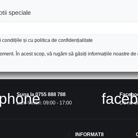
tii speciale
condițiile și cu politica de confidențialitate
ment. În acest scop, vă rugăm să găsiți informațiile noastre de c
phone
face
Suna la 0755 888 788
Facebo
Luni-Vineri: 09:00 - 17:00
Da ne un
INFORMATII