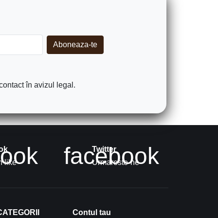
ontact în avizul legal.
book
facebook
ok
Twitter
 like
Urmareste-ne
CATEGORII
Contul tau