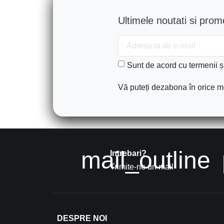
Ultimele noutati si promo
Sunt de acord cu termenii și 
Vă puteți dezabona în orice mo
mail_outline
Intrebari?
Trimite-ne un mail
DESPRE NOI