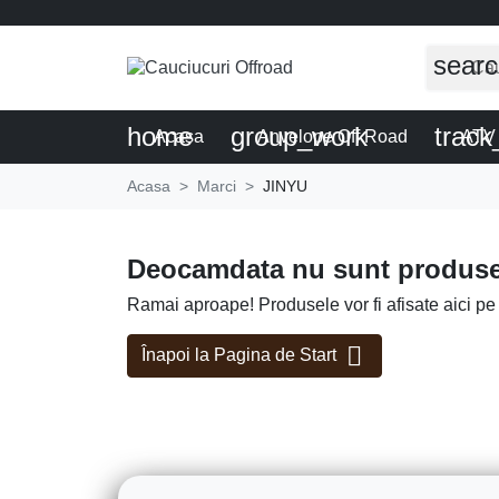
sear
home
group_work
trac
Acasa
Anvelope Off Road
ATV
Acasa
Marci
JINYU
Deocamdata nu sunt produse
Ramai aproape! Produsele vor fi afisate aici pe

Înapoi la Pagina de Start