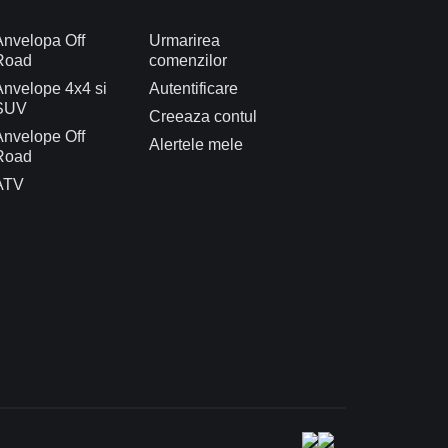
Anvelopa Off
Urmarirea
Road
comenzilor
Anvelope 4x4 si
Autentificare
SUV
Creeaza contul
Anvelope Off
Alertele mele
Road
ATV