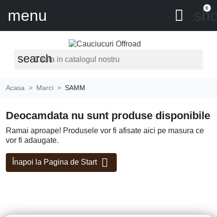
0
menu

sho
search
Acasa
Marci
SAMM
Deocamdata nu sunt produse disponibile
Ramai aproape! Produsele vor fi afisate aici pe masura ce
vor fi adaugate.

Înapoi la Pagina de Start