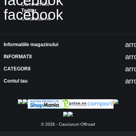
facebook
Da ne un like
facebook
Twitter
Urmareste-ne
ar
Informatiile magazinului
ar
INFORMATII
ar
CATEGORII
ar
Contul tau
© 2026 - Cauciucuri Offroad