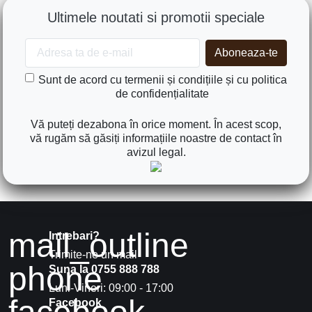
Ultimele noutati si promotii speciale
Sunt de acord cu termenii și condițiile și cu politica
de confidențialitate
Vă puteți dezabona în orice moment. În acest scop,
vă rugăm să găsiți informațiile noastre de contact în
avizul legal.
mail_outline
Intrebari?
Trimite-ne un mail
phone
Suna la 0755 888 788
Luni-Vineri: 09:00 - 17:00
Facebook